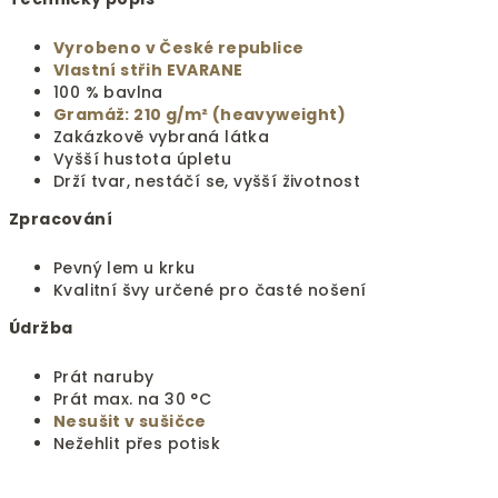
Vyrobeno v České republice
Vlastní střih EVARANE
100 % bavlna
Gramáž: 210 g/m² (heavyweight)
Zakázkově vybraná látka
Vyšší hustota úpletu
Drží tvar, nestáčí se, vyšší životnost
Zpracování
Pevný lem u krku
Kvalitní švy určené pro časté nošení
Údržba
Prát naruby
Prát max. na 30 °C
Nesušit v sušičce
Nežehlit přes potisk