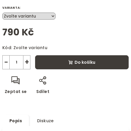
VARIANTA:
790 Kč
Měrná
Kód:
Zvolte variantu
cena:
−
+
Do košíku
Zeptat se
Sdílet
Popis
Diskuze