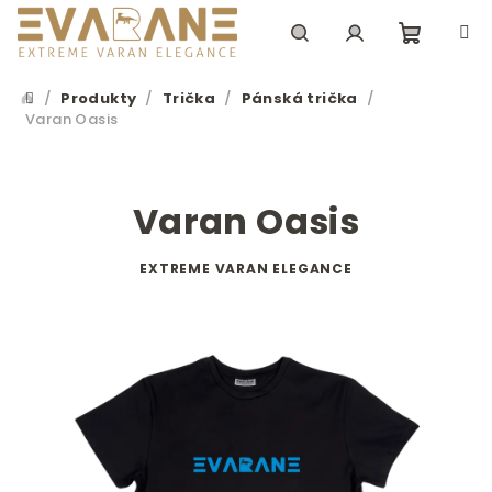
Přejít
na
obsah
Nákupn
Hledat
Přihlášení
/
Produkty
/
Trička
/
Pánská trička
/
Domů
Varan Oasis
košík
Varan Oasis
EXTREME VARAN ELEGANCE