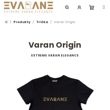
Přejít
na
obsah
Nákupn
Hledat
Přihlášení
/
Produkty
/
Trička
/
Varan Origin
Domů
košík
Varan Origin
EXTREME VARAN ELEGANCE