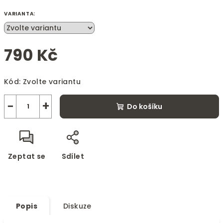
VARIANTA:
790 Kč
Měrná
Kód:
Zvolte variantu
cena:
−
+
Do košíku
Zeptat se
Sdílet
Popis
Diskuze