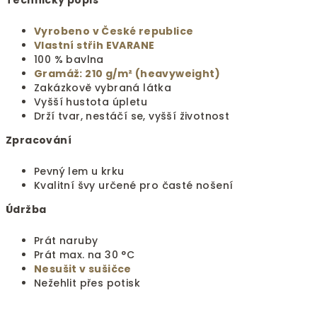
Technický popis
Vyrobeno v České republice
Vlastní střih EVARANE
100 % bavlna
Gramáž: 210 g/m² (heavyweight)
Zakázkově vybraná látka
Vyšší hustota úpletu
Drží tvar, nestáčí se, vyšší životnost
Zpracování
Pevný lem u krku
Kvalitní švy určené pro časté nošení
Údržba
Prát naruby
Prát max. na 30 °C
Nesušit v sušičce
Nežehlit přes potisk