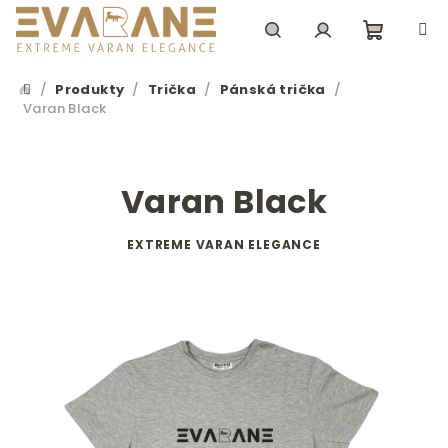
Přejít
na
obsah
Nákupn
Hledat
Přihlášení
/
Produkty
/
Trička
/
Pánská trička
/
Domů
Varan Black
košík
Varan Black
EXTREME VARAN ELEGANCE