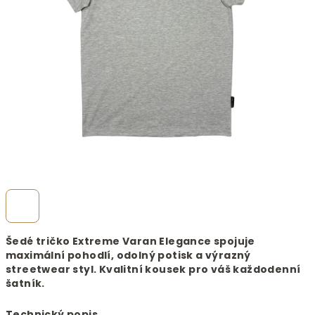
Šedé tričko Extreme Varan Elegance spojuje
maximální pohodlí, odolný potisk a výrazný
streetwear styl. Kvalitní kousek pro váš každodenní
šatník.
Technický popis