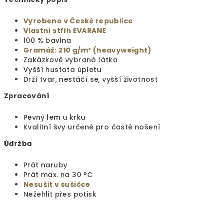
Vyrobeno v České republice
Vlastní střih EVARANE
100 % bavlna
Gramáž: 210 g/m² (heavyweight)
Zakázkově vybraná látka
Vyšší hustota úpletu
Drží tvar, nestáčí se, vyšší životnost
Zpracování
Pevný lem u krku
Kvalitní švy určené pro časté nošení
Údržba
Prát naruby
Prát max. na 30 °C
Nesušit v sušičce
Nežehlit přes potisk