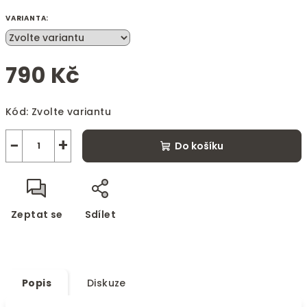
VARIANTA:
790 Kč
Měrná
Kód:
Zvolte variantu
cena:
−
+
Do košíku
Zeptat se
Sdílet
Popis
Diskuze