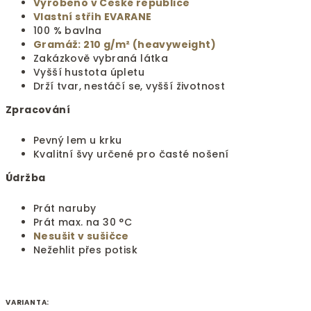
Vyrobeno v České republice
Vlastní střih EVARANE
100 % bavlna
Gramáž: 210 g/m² (heavyweight)
Zakázkově vybraná látka
Vyšší hustota úpletu
Drží tvar, nestáčí se, vyšší životnost
Zpracování
Pevný lem u krku
Kvalitní švy určené pro časté nošení
Údržba
Prát naruby
Prát max. na 30 °C
Nesušit v sušičce
Nežehlit přes potisk
VARIANTA: