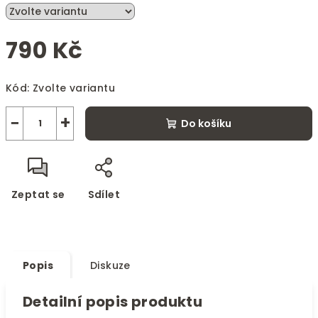
790 Kč
Měrná
Kód:
Zvolte variantu
cena:
−
+
Do košíku
Zeptat se
Sdílet
Popis
Diskuze
Detailní popis produktu