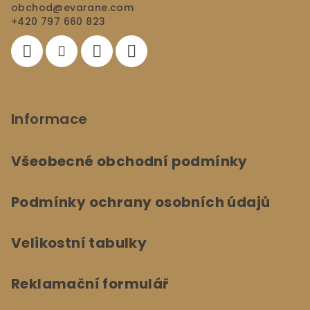
í
obchod
@
evarane.com
+420 797 660 823
Informace
Všeobecné obchodní podmínky
Podmínky ochrany osobních údajů
Velikostní tabulky
Reklamační formulář