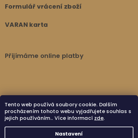
Formulář vrácení zboží
VARAN karta
Přijímáme online platby
Kontaktujte nás
Tento web používá soubory cookie. Dalším
procházením tohoto webu vyjadřujete souhlas s
jejich používáním.. Více informací
zde
.
Napište nám
Nastavení