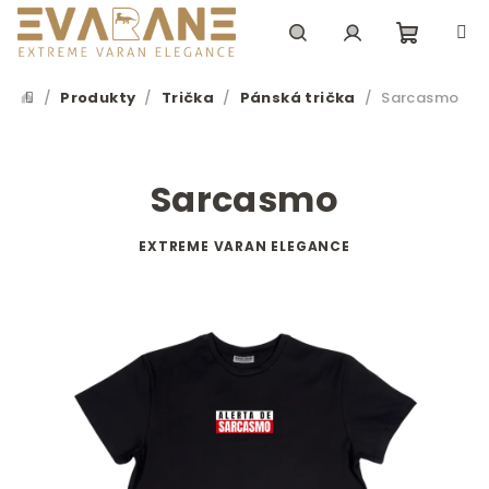
Přejít
na
obsah
Nákupn
Hledat
Přihlášení
/
Produkty
/
Trička
/
Pánská trička
/
Sarcasmo
Domů
košík
Sarcasmo
EXTREME VARAN ELEGANCE