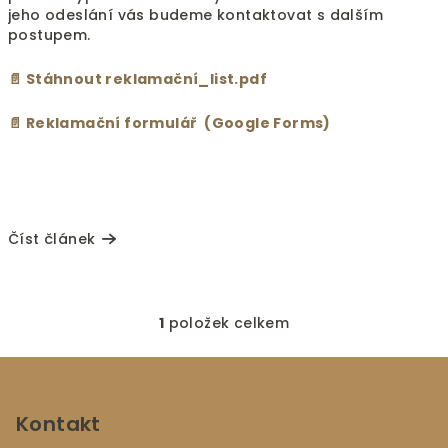
k
jeho odeslání vás budeme kontaktovat s dalším
postupem.
ů
📄
Stáhnout
reklamační_list.pdf
📄 Reklamační formulář (Google Forms)
Číst článek
1
položek celkem
O
v
Z
l
á
á
p
Kontakt
d
a