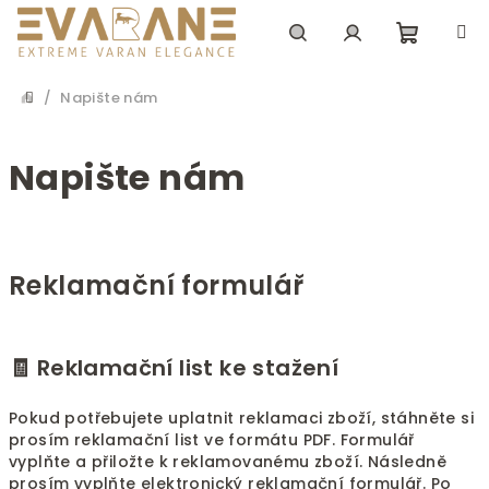
Přejít
na
obsah
Nákupn
Hledat
Přihlášení
/
Napište nám
Domů
košík
Napište nám
V
ý
Reklamační formulář
p
i
s
🧾 Reklamační list ke stažení
č
l
Pokud potřebujete uplatnit reklamaci zboží, stáhněte si
á
prosím reklamační list ve formátu PDF. Formulář
vyplňte a přiložte k reklamovanému zboží. Následně
n
prosím vyplňte elektronický reklamační formulář. Po