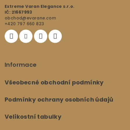
a
c
Extreme Varan Elegance s.r.o.
t
í
IČ: 21667993
í
obchod
@
evarane.com
p
+420 797 660 823
r
v
k
y
v
ý
Informace
p
i
s
Všeobecné obchodní podmínky
u
Podmínky ochrany osobních údajů
Velikostní tabulky