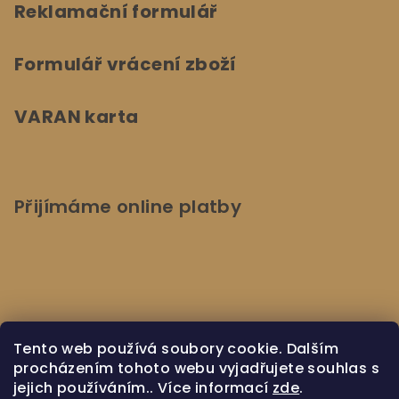
Reklamační formulář
Formulář vrácení zboží
VARAN karta
Přijímáme online platby
Kontaktujte nás
Tento web používá soubory cookie. Dalším
procházením tohoto webu vyjadřujete souhlas s
jejich používáním.. Více informací
zde
.
Napište nám